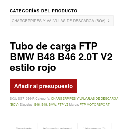
CATEGORÍAS DEL PRODUCTO
Tubo de carga FTP
BMW B48 B46 2.0T V2
estilo rojo
Añadir al presupuesto
SKU:
SG71386‑R
Categoría:
CHARGERPIPES Y VALVULAS DE DESCARGA
(BOV)
Etiquetas:
B46
,
B48
,
BMW
,
FTP V2
Marca:
FTP MOTORSPORT
Descripción
Información adicional
Valoraciones (0)