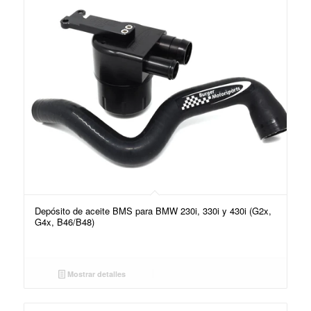
Depósito de aceite BMS para BMW 230i, 330i y 430i (G2x,
G4x, B46/B48)
Mostrar detalles