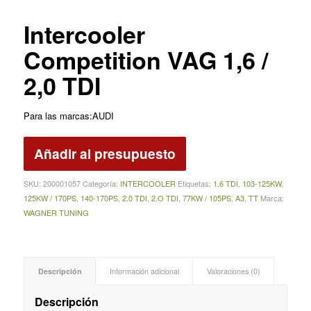
Intercooler
Competition VAG 1,6 /
2,0 TDI
Para las marcas:AUDI
Añadir al presupuesto
SKU:
200001057
Categoría:
INTERCOOLER
Etiquetas:
1.6 TDI
,
103-125KW
,
125KW / 170PS
,
140-170PS
,
2.0 TDI
,
2.O TDI
,
77KW / 105PS
,
A3
,
TT
Marca:
WAGNER TUNING
Descripción
Información adicional
Valoraciones (0)
Descripción