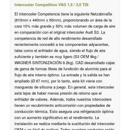
Intercooler Competition VAG 1,6 / 2,0 TDI
El intercooler Competencia tiene la siguiente Netzabmaße
(610mm x 440mm x 65mm), proporcionando un área de la
cara 10% más grande y 50% más volumen de carga de aire
en comparación con el original intercooler Audi S3. La
competencia de red de alto rendimiento desarrollado
recientemente concedió a los componentes adyacentes,
tales como el enfriador de agua, siendo el flujo de aire
suficiente y también es muy ligero (S3 OEM 8kg /
WAGNER SINTONIZACIÓN 9.2kg). CAD desarrollado cajas
de gama de formas libres de fundición de aluminio para el
flujo de aire interno óptimo. La entrada y la salida se han
ampliado (Ø 67 mm), por lo tanto, este kit viene con
mangueras de silicona a juego. En general, este intercooler
está lejos de haber menos presión de retorno que el
enfriador de valores. Además, todos nuestros intercoolers
tienen un recubrimiento anticorrosión con propiedades de
conducción térmica. Esto asegura una refrigeración óptima
con un aumento significativo en el rendimiento. La
instalación se realiza mediante la sustitución del intercooler
OEM y es fácil de realizar. Todos nuestros productos están