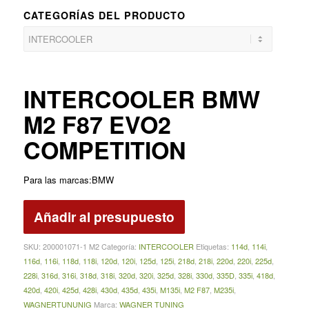
CATEGORÍAS DEL PRODUCTO
INTERCOOLER BMW
M2 F87 EVO2
COMPETITION
Para las marcas:BMW
Añadir al presupuesto
SKU:
200001071-1 M2
Categoría:
INTERCOOLER
Etiquetas:
114d
,
114i
,
116d
,
116i
,
118d
,
118i
,
120d
,
120i
,
125d
,
125i
,
218d
,
218i
,
220d
,
220i
,
225d
,
228i
,
316d
,
316i
,
318d
,
318i
,
320d
,
320i
,
325d
,
328i
,
330d
,
335D
,
335i
,
418d
,
420d
,
420i
,
425d
,
428i
,
430d
,
435d
,
435i
,
M135i
,
M2 F87
,
M235i
,
WAGNERTUNUNIG
Marca:
WAGNER TUNING