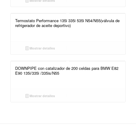
Mostrar detalles
Termostato Performance 135i 335i 535i N54/N55(válvula de
refrigerador de aceite deportivo)
Mostrar detalles
DOWNPIPE con catalizador de 200 celdas para BMW E82
E90 135i/335i /335is/N55
Mostrar detalles