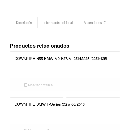
Descripción
Información adicional
Valoraciones (0)
Productos relacionados
DOWNPIPE N55 BMW M2 F87/M135I/M235I/335I/435I
Mostrar detalles
DOWNPIPE BMW F-Series 35i a 06/2013