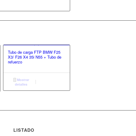
Tubo de carga FTP BMW F25
X3/ F26 X4 35i N55 + Tubo de
refuerzo
Mostrar
detalles
LISTADO