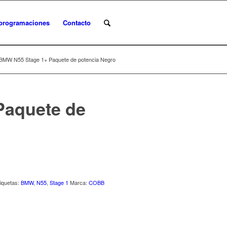
programaciones
Contacto
BMW N55 Stage 1+ Paquete de potencia Negro
Paquete de
tiquetas:
BMW
,
N55
,
Stage 1
Marca:
COBB