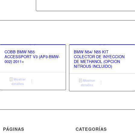
COBB BMW N55
BMW N54/ N55 KIT
ACCESSPORT V3 (AP3-BMW-
COLECTOR DE INYECCION
002) 2011+
DE METHANOL (OPCION
NITROUS INCLUIDO)
Mostrar
Mostrar
detalles
detalles
PÁGINAS
CATEGORÍAS