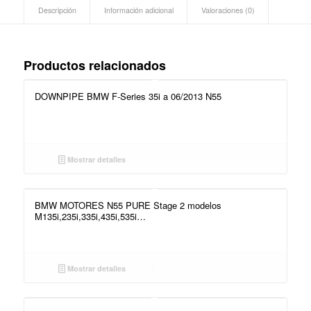
Descripción
Información adicional
Valoraciones (0)
Productos relacionados
DOWNPIPE BMW F-Series 35i a 06/2013 N55
Mostrar detalles
BMW MOTORES N55 PURE Stage 2 modelos
M135i,235i,335i,435i,535i…
Mostrar detalles