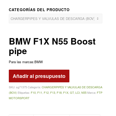
CATEGORÍAS DEL PRODUCTO
BMW F1X N55 Boost
pipe
Para las marcas:BMW
Añadir al presupuesto
SKU:
sg71375
Categoría:
CHARGERPIPES Y VALVULAS DE DESCARGA
(BOV)
Etiquetas:
F10
,
F11
,
F12
,
F13
,
F18
,
F1X
,
GT
,
LCI
,
N55
Marca:
FTP
MOTORSPORT