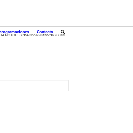
programaciones
Contacto
A MOTORES N54/N55/N20/S55/N63/S63/S...