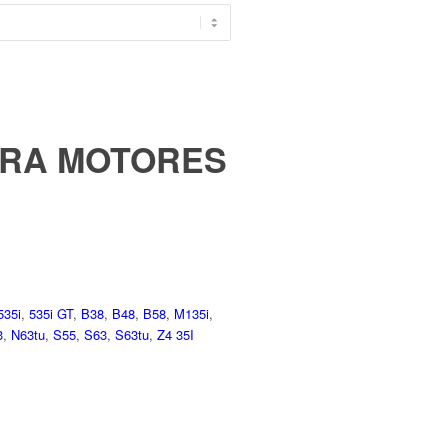
PARA MOTORES
535i
,
535i GT
,
B38
,
B48
,
B58
,
M135i
,
3
,
N63tu
,
S55
,
S63
,
S63tu
,
Z4 35I