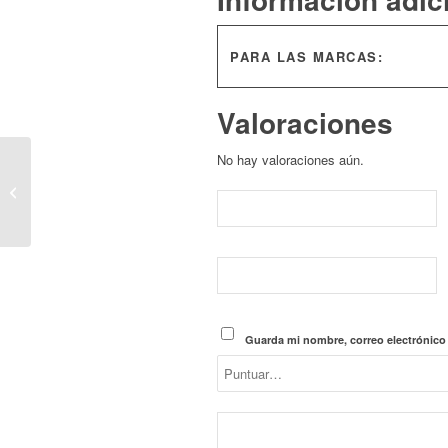
PARA LAS MARCAS:
Valoraciones
No hay valoraciones aún.
Bomba Alta Presión
Bmw 135i/ 335/1M/
535/ 640/ 740/ X3/X5/
X6/ Z4 35i/motores...
Guarda mi nombre, correo electrónico