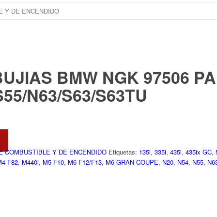
BUJIAS BMW NGK 97506 
S55/N63/S63/S63TU
E COMBUSTIBLE Y DE ENCENDIDO
Etiquetas:
135i
,
335i
,
435i
,
435ix GC
,
M4 F82
,
M440i
,
M5 F10
,
M6 F12/F13
,
M6 GRAN COUPE
,
N20
,
N54
,
N55
,
N6