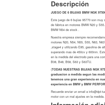
Descripción
JUEGO DE 6 BUJIAS BMW NGK 97506
Este juego de 6 bujías 95770 son muy 
de fábrica en motores BMW N20 y S55.E
BMW N54 de stock .
Nuestra empresa siempre recomendamos 
motores N20, N54, N55, S55, N63, N63
,stage4 y utilizando E85, gasolina de a
superando mas de 450cv y 600nm.
Est
en la medida del electrodo para una c
B38, B48, B58, S63 y S63TU.
(
TODAS NUESTRAS BUJIAS NGK 97506 v
graduacion a medida segun las modifi
tenemos una gran experiencia en nues
experiencia en BMW y BMW PERFO
Recuerde enviar un email a info@dpt-tu
motor con un mal ajustes en la medida.
Información adic