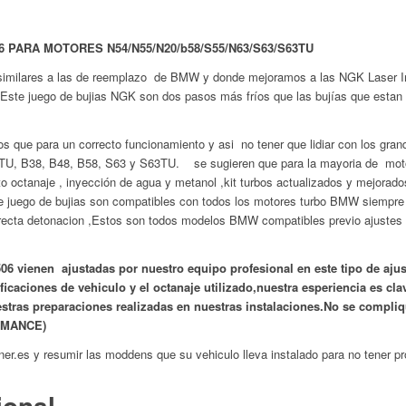
 PARA MOTORES N54/N55/N20/b58/S55/N63/S63/S63TU
similares a las de reemplazo de BMW y donde mejoramos a las NGK Laser Ir
ste juego de bujias
NGK s
on dos pasos más fríos que las bujías que estan 
que para un correcto funcionamiento y asi no tener que lidiar con los gran
TU, B38, B48, B58, S63 y S63TU. se sugieren que para la mayoria de moto
lto octanaje , inyección de agua y metanol ,kit turbos actualizados y mejorad
e juego de bujias son compatibles con todos los motores turbo BMW siempre 
orrecta detonacion ,Estos son todos modelos BMW compatibles previo ajustes
ienen ajustadas por nuestro equipo profesional en este tipo de ajus
caciones de vehiculo y el octanaje utilizado,nuestra esperiencia es clav
tras preparaciones realizadas en nuestras instalaciones.No se compliqu
RMANCE)
ner.es y resumir las moddens que su vehiculo lleva instalado para no tener p
ional