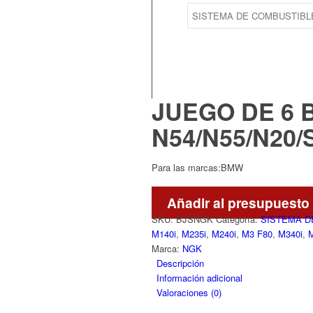
JUEGO DE 6 
N54/N55/N20/
Para las marcas:BMW
Añadir al presupuesto
SKU:
BJSNGK
Categoría:
SISTEMA D
M140i
,
M235i
,
M240i
,
M3 F80
,
M340i
,
Marca:
NGK
Descripción
Información adicional
Valoraciones (0)