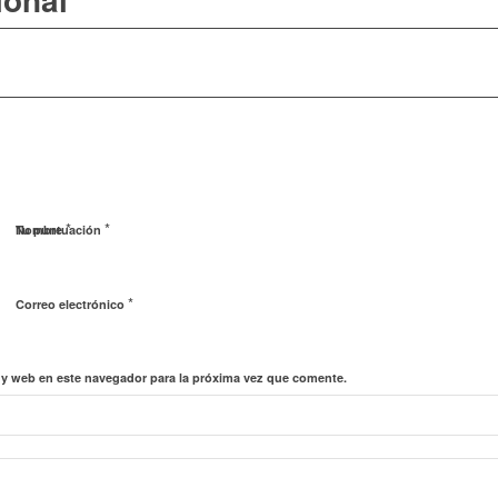
*
*
Nombre
Tu puntuación
*
Correo electrónico
 y web en este navegador para la próxima vez que comente.