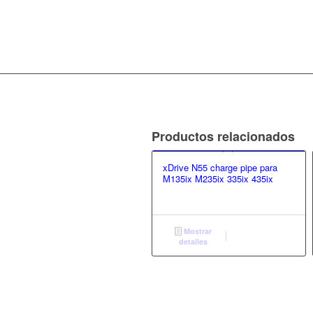
Productos relacionados
xDrive N55 charge pipe para
M135ix M235ix 335ix 435ix
Mostrar
detalles