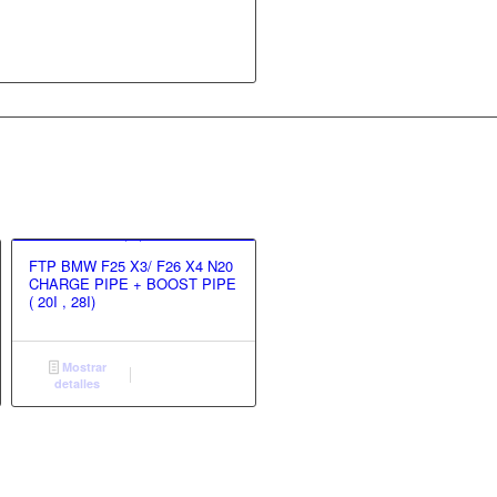
FTP BMW F25 X3/ F26 X4 N20
CHARGE PIPE + BOOST PIPE
( 20I , 28I)
Mostrar
detalles