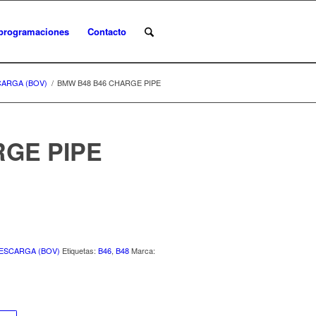
programaciones
Contacto
CARGA (BOV)
/
BMW B48 B46 CHARGE PIPE
RGE PIPE
DESCARGA (BOV)
Etiquetas:
B46
,
B48
Marca: