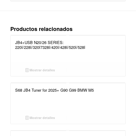
Productos relacionados
JB4+USB N20/26 SERIES:
220I/228I/320I7328I/420I/428I/520I/528I
Mostrar detalles
S68 JB4 Tuner for 2025+ G90 G99 BMW M5
Mostrar detalles