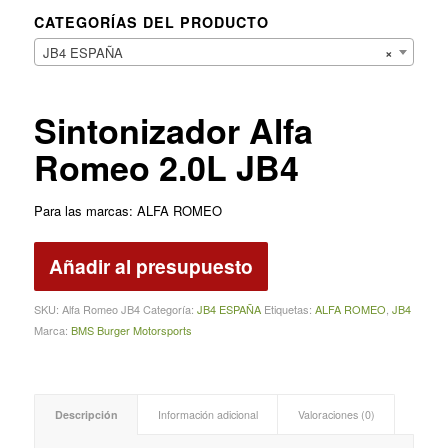
CATEGORÍAS DEL PRODUCTO
JB4 ESPAÑA
×
Sintonizador Alfa
Romeo 2.0L JB4
Para las marcas: ALFA ROMEO
Añadir al presupuesto
SKU:
Alfa Romeo JB4
Categoría:
JB4 ESPAÑA
Etiquetas:
ALFA ROMEO
,
JB4
Marca:
BMS Burger Motorsports
Descripción
Información adicional
Valoraciones (0)