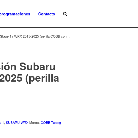
programaciones
Contacto
 Stage 1+ WRX 2015-2025 (perilla COBB con ...
sión Subaru
025 (perilla
e 1
,
SUBARU WRX
Marca:
COBB Tuning