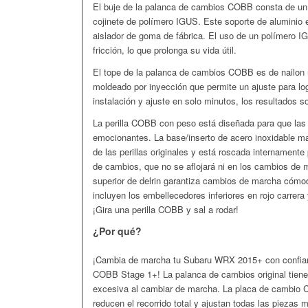
El buje de la palanca de cambios COBB consta de un 
cojinete de polímero IGUS. Este soporte de aluminio el
aislador de goma de fábrica. El uso de un polímero I
fricción, lo que prolonga su vida útil.
El tope de la palanca de cambios COBB es de nailon r
moldeado por inyección que permite un ajuste para l
instalación y ajuste en solo minutos, los resultados s
La perilla COBB con peso está diseñada para que las
emocionantes. La base/inserto de acero inoxidable ma
de las perillas originales y está roscada internamente
de cambios, que no se aflojará ni en los cambios de
superior de delrin garantiza cambios de marcha cóm
incluyen los embellecedores inferiores en rojo carrera 
¡Gira una perilla COBB y sal a rodar!
¿Por qué?
¡Cambia de marcha tu Subaru WRX 2015+ con confian
COBB Stage 1+! La palanca de cambios original tiene 
excesiva al cambiar de marcha. La placa de cambio C
reducen el recorrido total y ajustan todas las piezas 