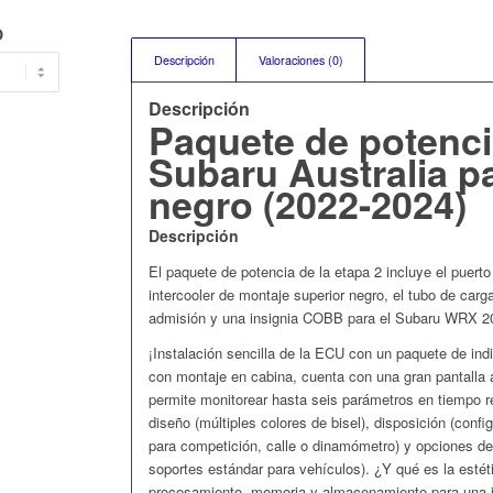
O
Descripción
Valoraciones (0)
Descripción
Paquete de potenci
Subaru Australia p
negro (2022-2024)
Descripción
El paquete de potencia de la etapa 2 incluye el puerto
intercooler de montaje superior negro, el tubo de carga, 
admisión y una insignia COBB para el Subaru WRX 2
¡Instalación sencilla de la ECU con un paquete de in
con montaje en cabina, cuenta con una gran pantalla 
permite monitorear hasta seis parámetros en tiempo re
diseño (múltiples colores de bisel), disposición (conf
para competición, calle o dinamómetro) y opciones de 
soportes estándar para vehículos). ¿Y qué es la estét
procesamiento, memoria y almacenamiento para una i