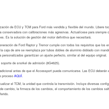
ización de ECU y TCM para Ford más vendida y flexible del mundo. Libere tod
ca conservadora con calibraciones más agresivas. Actualícese para siempre c
es. Es la solución de gestión del motor definitiva que necesitará.
eneración de Ford Raptor y Tremor cumple con todos los requisitos que los e
e la caja de aire se reemplaza por tubos dobles de aluminio doblado con mandri
 personalizados garantizan un ajuste perfecto, similar al del equipo original.
l soporte de snorkel de admisión (8G4625).
o adicional antes de que el Accessport pueda comunicarse. Las ECU deberán
te proceso
AQUÍ.
ualizar el TCM, la unidad que controla la transmisión. Incluye diversas confi
de cambio, la firmeza de los cambios, el comportamiento de los cambios salt
ferido.