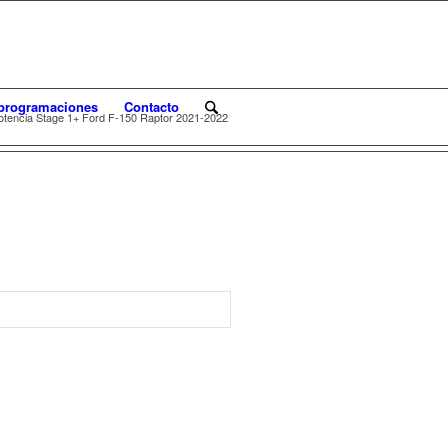
programaciones
Contacto
otencia Stage 1+ Ford F-150 Raptor 2021-2022