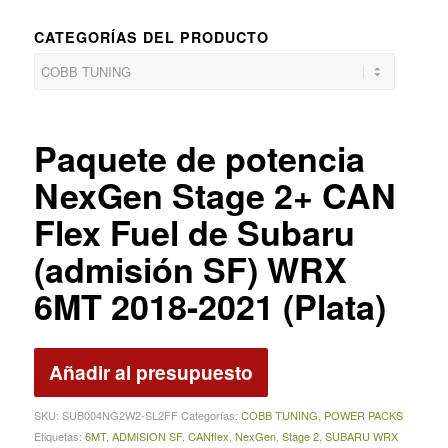
CATEGORÍAS DEL PRODUCTO
Paquete de potencia
NexGen Stage 2+ CAN
Flex Fuel de Subaru
(admisión SF) WRX
6MT 2018-2021 (Plata)
Añadir al presupuesto
SKU:
SUB004NG2W2-SL2FF
Categorías:
COBB TUNING
,
POWER PACKS
Etiquetas:
6MT
,
ADMISION SF
,
CANflex
,
NexGen
,
Stage 2
,
SUBARU WRX