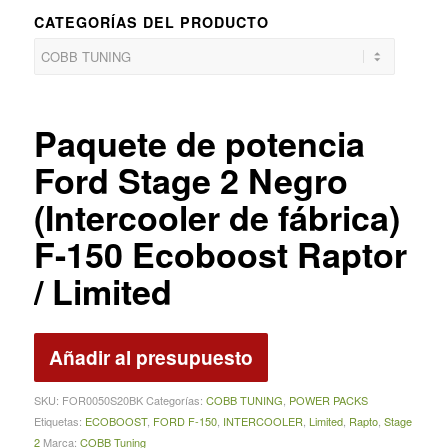
CATEGORÍAS DEL PRODUCTO
Paquete de potencia
Ford Stage 2 Negro
(Intercooler de fábrica)
F-150 Ecoboost Raptor
/ Limited
Añadir al presupuesto
SKU:
FOR0050S20BK
Categorías:
COBB TUNING
,
POWER PACKS
Etiquetas:
ECOBOOST
,
FORD F-150
,
INTERCOOLER
,
Limited
,
Rapto
,
Stage
2
Marca:
COBB Tuning