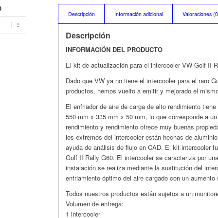
O
Descripción
Información adicional
Valoraciones (0
Descripción
INFORMACIÓN DEL PRO
DUCTO
El kit de actualización para el intercooler VW Golf II 
Dado que VW ya no tiene el intercooler para el raro G
productos, hemos vuelto a emitir y mejorado el mism
El enfriador de aire de carga de alto rendimiento tien
550 mm x 335 mm x 50 mm, lo que corresponde a un v
rendimiento y rendimiento ofrece muy buenas propied
los extremos del intercooler están hechas de aluminio
ayuda de análisis de flujo en CAD. El kit intercooler f
Golf II Rally G60. El intercooler se caracteriza por u
instalación se realiza mediante la sustitución del inte
enfriamiento óptimo del aire cargado con un aumento s
Todos nuestros productos están sujetos a un monitore
Volumen de entrega:
1 intercooler