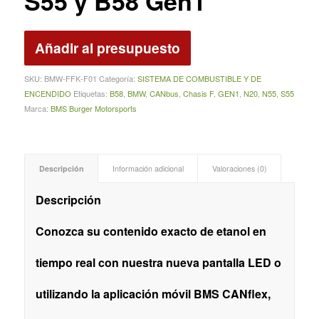
S55 y B58 Gen1
Añadir al presupuesto
SKU:
BMW‑FFK‑F01
Categoría:
SISTEMA DE COMBUSTIBLE Y DE
ENCENDIDO
Etiquetas:
B58
,
BMW
,
CANbus
,
Chasis F
,
GEN1
,
N20
,
N55
,
S55
Marca:
BMS Burger Motorsports
Descripción
Información adicional
Valoraciones (0)
Descripción
Conozca su contenido exacto de etanol en
tiempo real con nuestra nueva pantalla LED o
utilizando la aplicación móvil BMS CANflex,