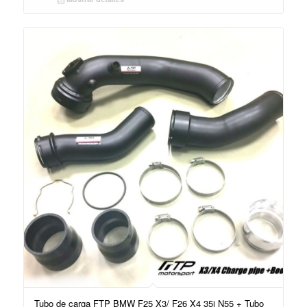
Tubo de carga FTP BMW F25 X3/ F26 X4 35i N55 + Tubo