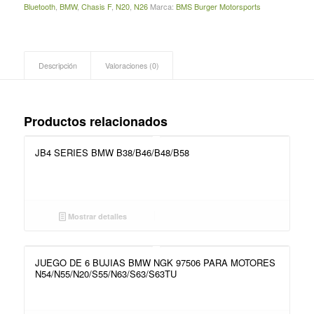
Bluetooth
,
BMW
,
Chasis F
,
N20
,
N26
Marca:
BMS Burger Motorsports
Descripción
Valoraciones (0)
Productos relacionados
JB4 SERIES BMW B38/B46/B48/B58
Mostrar detalles
JUEGO DE 6 BUJIAS BMW NGK 97506 PARA MOTORES
N54/N55/N20/S55/N63/S63/S63TU