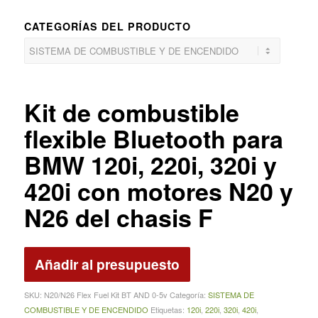
CATEGORÍAS DEL PRODUCTO
Kit de combustible
flexible Bluetooth para
BMW 120i, 220i, 320i y
420i con motores N20 y
N26 del chasis F
Añadir al presupuesto
SKU:
N20/N26 Flex Fuel Kit BT AND 0‑5v
Categoría:
SISTEMA DE
COMBUSTIBLE Y DE ENCENDIDO
Etiquetas:
120i
,
220i
,
320i
,
420i
,