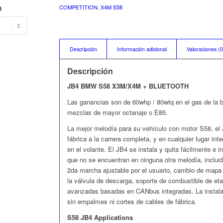
COMPETITION
,
X4M S58
O
Descripción
Información adicional
Valoraciones (0
Descripción
JB4 BMW S58 X3M/X4M + BLUETOOTH
Las ganancias son de 60whp / 80wtq en el gas de la
mezclas de mayor octanaje o E85.
La mejor melodía para su vehículo con motor S58, el 
fábrica a la carrera completa, y en cualquier lugar in
en el volante. El JB4 se instala y quita fácilmente e 
que no se encuentran en ninguna otra melodía, incluid
2da marcha ajustable por el usuario, cambio de mapa e
la válvula de descarga, soporte de combustible de et
avanzadas basadas en CANbus integradas. La instal
sin empalmes ni cortes de cables de fábrica.
S58 JB4 Applications