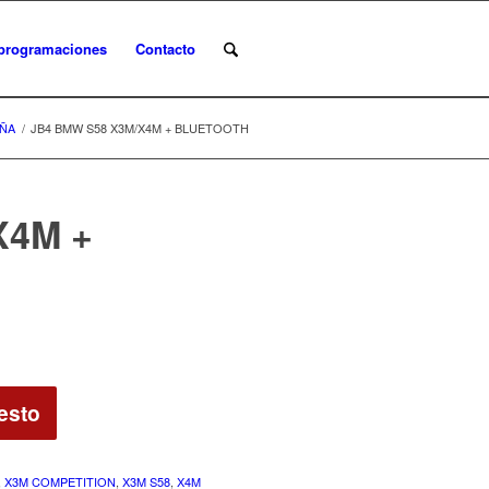
programaciones
Contacto
AÑA
/
JB4 BMW S58 X3M/X4M + BLUETOOTH
X4M +
esto
,
X3M COMPETITION
,
X3M S58
,
X4M