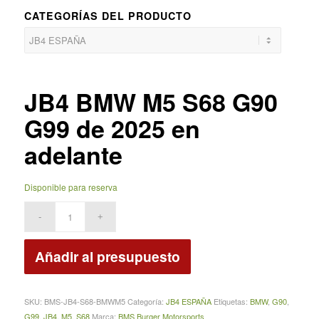
CATEGORÍAS DEL PRODUCTO
JB4 BMW M5 S68 G90
G99 de 2025 en
adelante
Disponible para reserva
Añadir al presupuesto
SKU:
BMS‑JB4‑S68‑BMWM5
Categoría:
JB4 ESPAÑA
Etiquetas:
BMW
,
G90
,
G99
,
JB4
,
M5
,
S68
Marca:
BMS Burger Motorsports