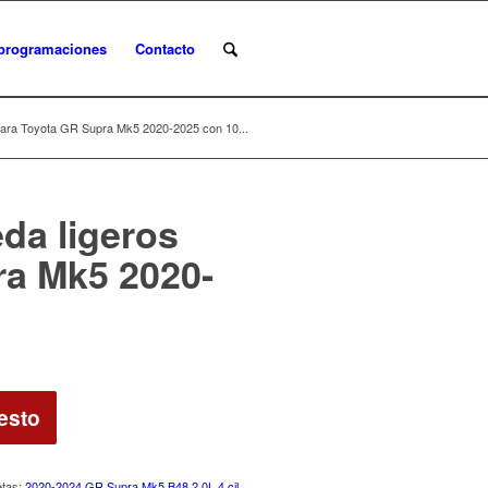
programaciones
Contacto
para Toyota GR Supra Mk5 2020-2025 con 10...
da ligeros
ra Mk5 2020-
esto
etas:
2020-2024 GR Supra Mk5 B48 2.0L 4 cil.
,