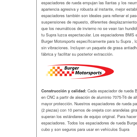
espaciadores de rueda empujan las llantas y los neum
apariencia agresiva y robusta al instante, mejor estabi
espaciadores también son ideales para rellenar el pas
suspensiones de repuesto, diferentes desplazamientos
que los neumáticos de invierno no se vean tan hundi
tu Supra luzca espectacular. Los espaciadores BMS e
Burger Motorsports específicamente para tu Supra , lo
sin vibraciones. Incluyen un paquete de grasa antiadh
fábrica y facilitar su posterior extracción.
Construcción y calidad:
Cada espaciador de rueda 
en CNC a partir de aleación de aluminio 7075-T6 de al
mayor protección. Nuestros espaciadores de rueda p
(2 piezas) con 10 pernos de orejeta con arandelas gir
superan los estándares de equipo original. Para hacer 
espaciadores. Todos los espaciadores de rueda Burge
cubo y son seguros para usar en vehículos Supra