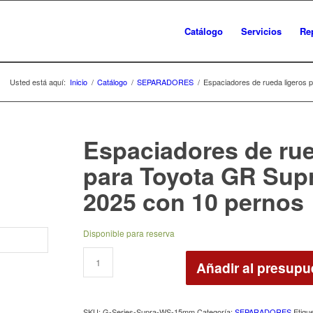
Catálogo
Servicios
Re
Usted está aquí:
Inicio
/
Catálogo
/
SEPARADORES
/
Espaciadores de rueda ligeros 
Espaciadores de rue
para Toyota GR Sup
2025 con 10 pernos
Disponible para reserva
Añadir al presupu
SKU:
G-Series-Supra-WS-15mm
Categoría:
SEPARADORES
Etiqu