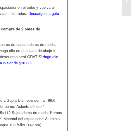
espaciador en el cubo y vuelva a
os suministrados.
Descargue la guía
 compra de 2 pares de
2 pares de espaciadores de rueda,
haga clic en el enlace de abajo y
¡el descuento será GRATIS!
Haga clic
a (valor de $10.00).
ota Supra Diámetro central: 66,6
el perno: Asiento cónico /
a 5×112
Sujetadores de rueda: Pernos
0,9
Material del espaciador: Aluminio
orque 105 ft-lbs
(142 nm)