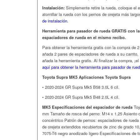
Instalación:
Simplemente retire la rueda, coloque el 
atornillar la rueda con los pernos de orejeta más larg
de instalación.
Herramienta para pasador de rueda GRATIS con la
espaciadores de rueda en el mismo recibo.
Para obtener la herramienta gratis con la compra de 
añada 2 pares de espaciadores de rueda a su carrito, 
añada la herramienta gratis. Al finalizar la compra, 
aquí para obtener la herramienta para pasador de rued
Toyota Supra MK5 Aplicaciones
Toyota Supra
• 2020-2024 GR Supra Mk5 B58 3.0L 6 cil.
• 2020-2024 GR Supra Mk5 B48 2.0L 4 cil.
MK5
Especificaciones del espaciador de rueda
Toy
mm
Tamaño de rosca del perno: M14 x 1,25
Asiento d
concéntrico
Patrón de pernos: espaciadores de rued
de orejeta extendidos recubiertos de zinc de grado 1
7075-T6 negro anodizado ligero
Especificaciones de t