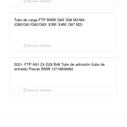
Mostrar detalles
Tubo de carga FTP BMW G8X S58 M3/M4
(G80/G81/G82/G83/ X3M/ X4M/ G87 M2)
Mostrar detalles
2021- FTP A91 Z4 G29 B48 Tubo de admisión (tubo de
entrada) Piezas BMW 13718656982
Mostrar detalles