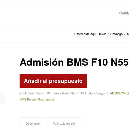
Catá
Usted está aquí:
Inicio
/
Catálogo
/
A
Admisión BMS F10 N5
Añadir al presupuesto
SKU:
Blue Filter - F10 Intake - Red Filter - F10 Intake
Categoría:
ADMISIONES
BMS Burger Motorsports
Descripción
Valoraciones (0)