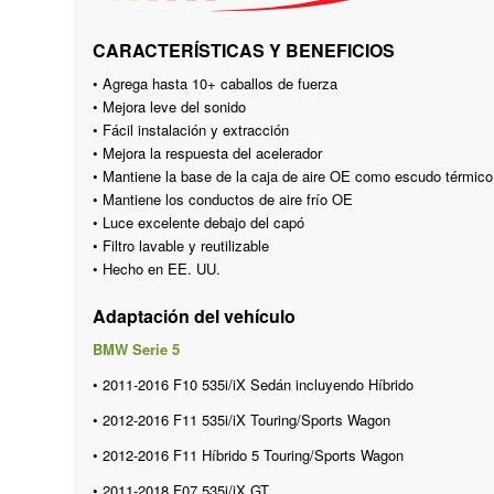
CARACTERÍSTICAS Y BENEFICIOS
• Agrega hasta 10+ caballos de fuerza
• Mejora leve del sonido
• Fácil instalación y extracción
• Mejora la respuesta del acelerador
• Mantiene la base de la caja de aire OE como escudo térmico
• Mantiene los conductos de aire frío OE
• Luce excelente debajo del capó
• Filtro lavable y reutilizable
• Hecho en EE. UU.
Adaptación del vehículo
BMW Serie 5
• 2011-2016 F10 535i/iX Sedán incluyendo Híbrido
• 2012-2016
F11 535i/iX Touring/Sports Wagon
• 2012-2016
F11 Híbrido 5 Touring/Sports Wagon
• 2011-2018 F07 535i/iX GT