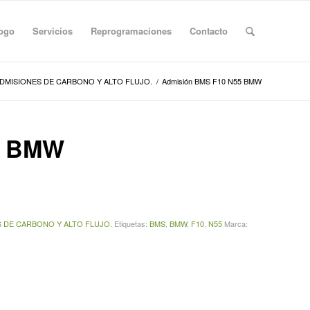
logo
Servicios
Reprogramaciones
Contacto
DMISIONES DE CARBONO Y ALTO FLUJO.
/
Admisión BMS F10 N55 BMW
5 BMW
 DE CARBONO Y ALTO FLUJO.
Etiquetas:
BMS
,
BMW
,
F10
,
N55
Marca: