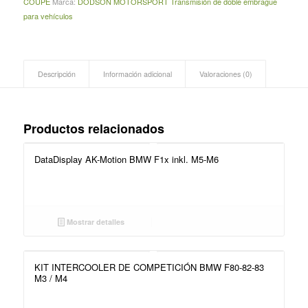
COUPE
Marca:
DODSON MOTORSPORT Transmisión de doble embrague
para vehículos
Descripción
Información adicional
Valoraciones (0)
Productos relacionados
DataDisplay AK-Motion BMW F1x inkl. M5-M6
Mostrar detalles
KIT INTERCOOLER DE COMPETICIÓN BMW F80-82-83
M3 / M4