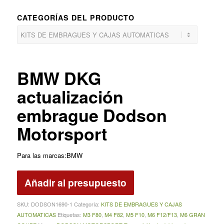
CATEGORÍAS DEL PRODUCTO
BMW DKG
actualización
embrague Dodson
Motorsport
Para las marcas:BMW
Añadir al presupuesto
SKU:
DODSON1690-1
Categoría:
KITS DE EMBRAGUES Y CAJAS
AUTOMATICAS
Etiquetas:
M3 F80
,
M4 F82
,
M5 F10
,
M6 F12/F13
,
M6 GRAN