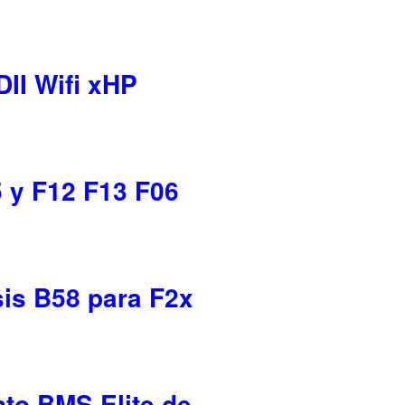
II Wifi xHP
y F12 F13 F06
is B58 para F2x
nto BMS Elite de