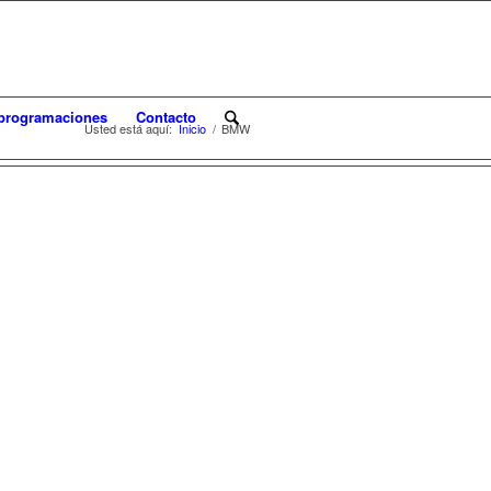
programaciones
Contacto
Usted está aquí:
Inicio
/
BMW