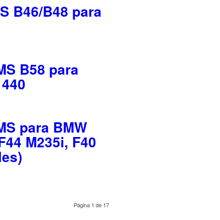
MS B46/B48 para
MS B58 para
 440
BMS para BMW
 F44 M235i, F40
les)
Página 1 de 17