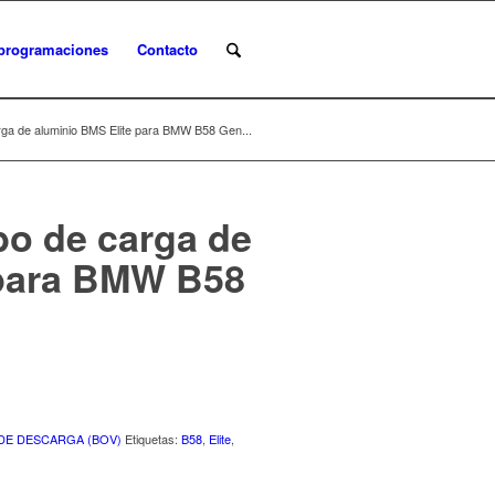
programaciones
Contacto
arga de aluminio BMS Elite para BMW B58 Gen...
bo de carga de
 para BMW B58
DE DESCARGA (BOV)
Etiquetas:
B58
,
Elite
,