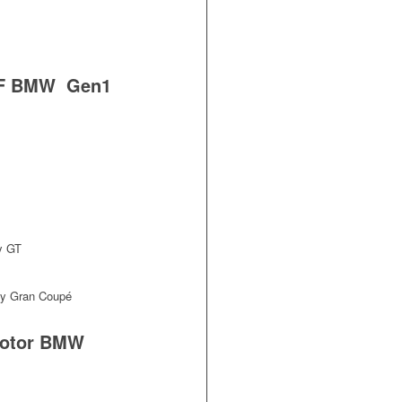
s F BMW Gen1
y GT
 y Gran Coupé
motor BMW