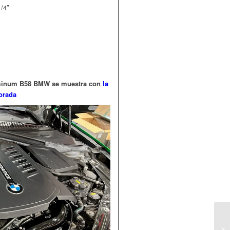
1/4″
luminum B58 BMW se muestra con
la
orada