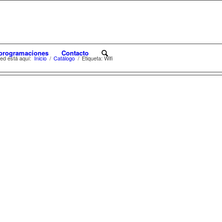
programaciones
Contacto
ed está aquí:
Inicio
/
Catálogo
/
Etiqueta: Wifi