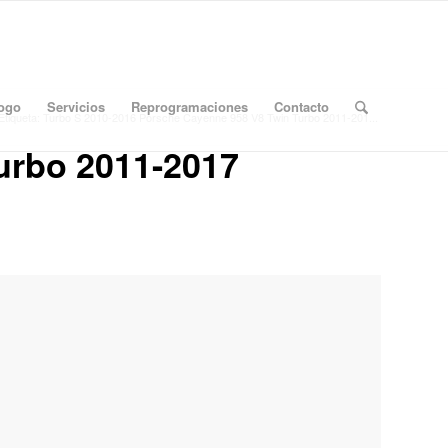
logo
Servicios
Reprogramaciones
Contacto
Etiqueta: Turbo S 2010-2016 Porsche Cayenne 958 V8 Twin Turbo 2011-201...
urbo 2011-2017