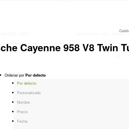
Catá
urbo 2011-2017
Usted está aquí:
Inicio
/
Catálogo
/
sche Cayenne 958 V8 Twin T
Ordenar por
Por defecto
Por defecto
Personalizado
Nombre
Precio
Fecha