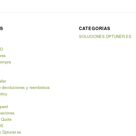
AS
CATEGORÍAS
SOLUCIONES DPTUNER.ES
TO
ores
compra
ller
de devoluciones y reembolsos
licy
uest
maciones
 Quote
OS
s Dptuner.es