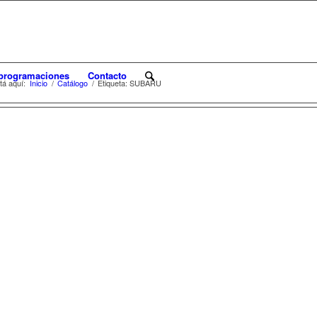
programaciones
Contacto
tá aquí:
Inicio
/
Catálogo
/
Etiqueta: SUBARU