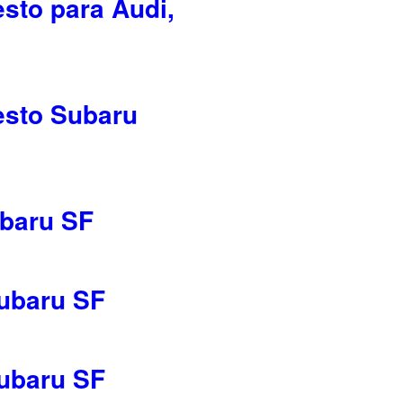
esto para Audi,
esto Subaru
ubaru SF
Subaru SF
Subaru SF