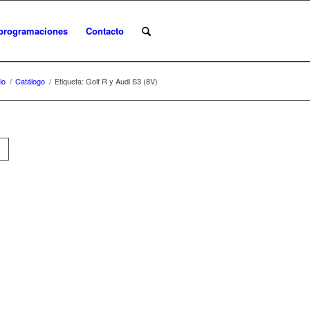
programaciones
Contacto
io
/
Catálogo
/
Etiqueta: Golf R y Audi S3 (8V)