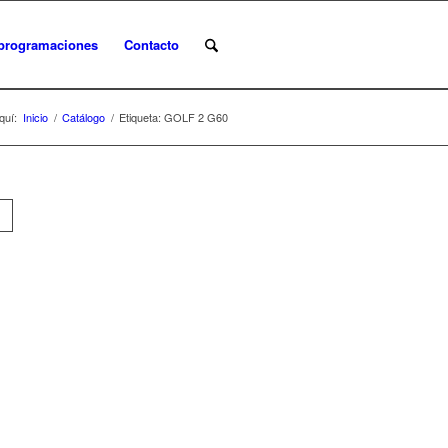
programaciones
Contacto
quí:
Inicio
/
Catálogo
/
Etiqueta: GOLF 2 G60