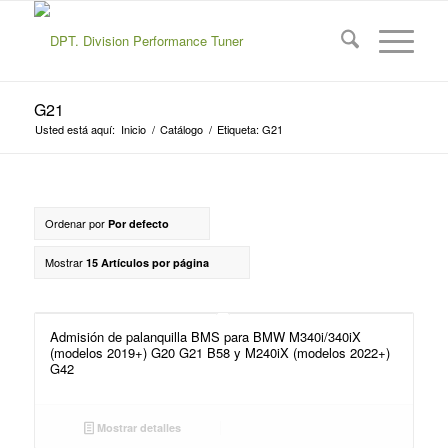
G21
Usted está aquí:
Inicio
/
Catálogo
/
Etiqueta: G21
Ordenar por
Por defecto
Mostrar
15 Artículos por página
Admisión de palanquilla BMS para BMW M340i/340iX
(modelos 2019+) G20 G21 B58 y M240iX (modelos 2022+)
G42
Mostrar detalles