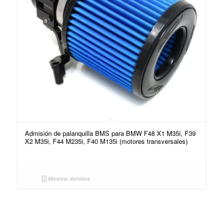
Admisión de palanquilla BMS para BMW F48 X1 M35i, F39
X2 M35i, F44 M235i, F40 M135i (motores transversales)
Mostrar detalles