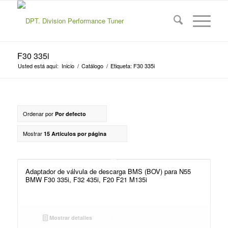
F30 335i
Usted está aquí:
Inicio
/
Catálogo
/
Etiqueta: F30 335i
Ordenar por
Por defecto
Mostrar
15 Artículos por página
Adaptador de válvula de descarga BMS (BOV) para N55
BMW F30 335i, F32 435i, F20 F21 M135i
Mostrar detalles