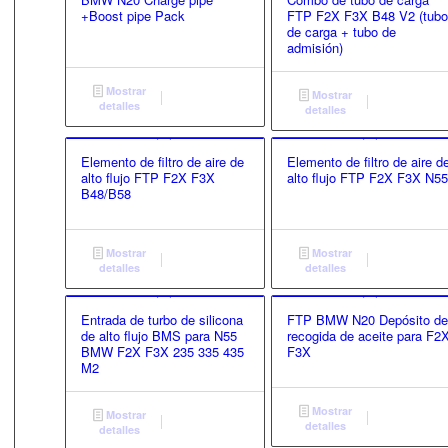
+Boost pipe Pack
FTP F2X F3X B48 V2 (tub
de carga + tubo de
admisión)
Mostrar
Mostrar
detalles
detalles
Elemento de filtro de aire de
Elemento de filtro de aire d
alto flujo FTP F2X F3X
alto flujo FTP F2X F3X N5
B48/B58
Mostrar
Mostrar
detalles
detalles
Entrada de turbo de silicona
FTP BMW N20 Depósito d
de alto flujo BMS para N55
recogida de aceite para F2
BMW F2X F3X 235 335 435
F3X
M2
Mostrar
Mostrar
detalles
detalles