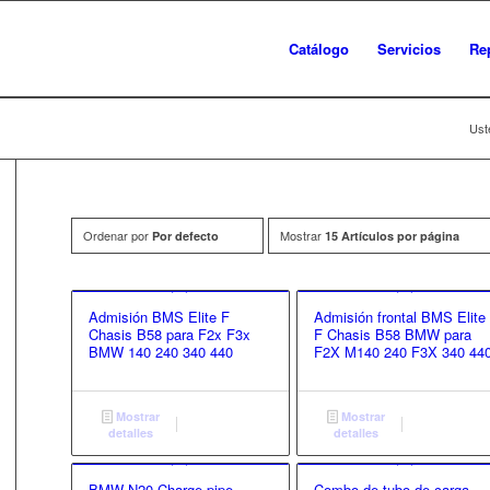
Catálogo
Servicios
Re
Ust
Ordenar por
Mostrar
Por defecto
15 Artículos por página
Admisión BMS Elite F
Admisión frontal BMS Elite
Chasis B58 para F2x F3x
F Chasis B58 BMW para
BMW 140 240 340 440
F2X M140 240 F3X 340 44
Mostrar
Mostrar
detalles
detalles
BMW N20 Charge pipe
Combo de tubo de carga