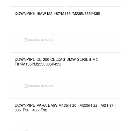
DOWNPIPE BMW M2 F87/M135I/M235I/335I/435I
Mostrar detalles
DOWNPIPE DE 200 CELDAS BMW SERIES M2
F87/M135I/M235I/335I/435I
Mostrar detalles
DOWNPIPE PARA BMW M135i F20 | M235i F22 | M2 F87 |
335i F30 | 435i F32