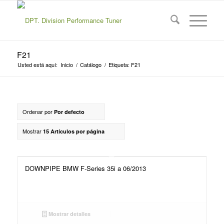
F21
Usted está aquí:
Inicio
/
Catálogo
/
Etiqueta: F21
Ordenar por
Por defecto
Mostrar
15 Artículos por página
DOWNPIPE BMW F-Series 35i a 06/2013
Mostrar detalles