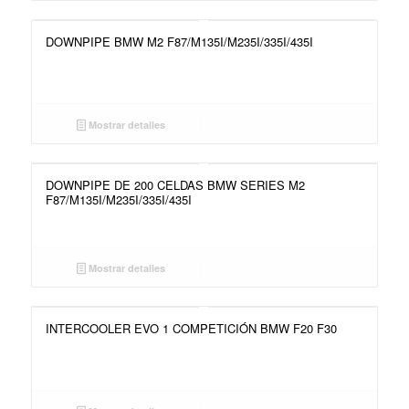
DOWNPIPE BMW M2 F87/M135I/M235I/335I/435I
Mostrar detalles
DOWNPIPE DE 200 CELDAS BMW SERIES M2
F87/M135I/M235I/335I/435I
Mostrar detalles
INTERCOOLER EVO 1 COMPETICIÓN BMW F20 F30