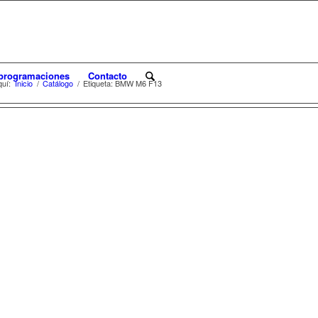
programaciones
Contacto
uí:
Inicio
/
Catálogo
/
Etiqueta: BMW M6 F13