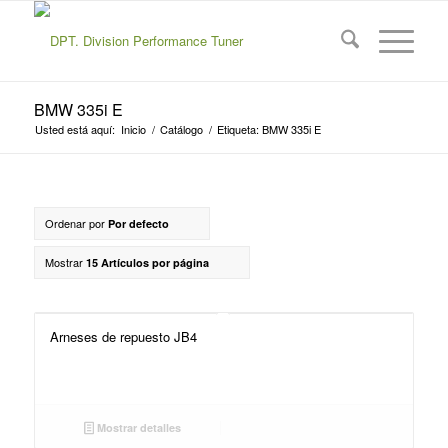
BMW 335i E
Usted está aquí:
Inicio
/
Catálogo
/
Etiqueta: BMW 335i E
Ordenar por
Por defecto
Mostrar
15 Artículos por página
Arneses de repuesto JB4
Mostrar detalles