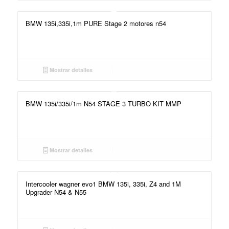
BMW 135i,335i,1m PURE Stage 2 motores n54
Mostrar detalles
BMW 135i/335i/1m N54 STAGE 3 TURBO KIT MMP
Mostrar detalles
Intercooler wagner evo1 BMW 135i, 335i, Z4 and 1M
Upgrader N54 & N55