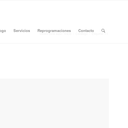
logo
Servicios
Reprogramaciones
Contacto
Usted está aquí:
Inicio
/
Catálogo
/
Etiqueta: 11