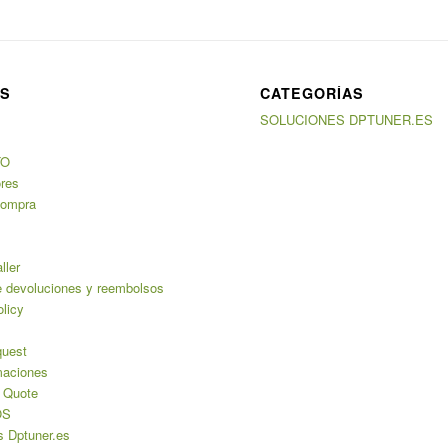
AS
CATEGORÍAS
SOLUCIONES DPTUNER.ES
TO
ores
compra
ller
de devoluciones y reembolsos
licy
uest
maciones
 Quote
OS
s Dptuner.es