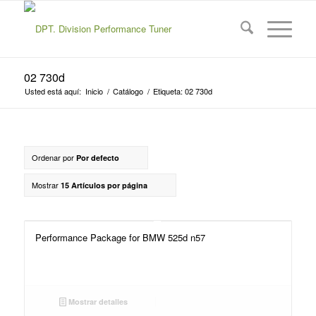
02 730d
Usted está aquí:
Inicio
/
Catálogo
/
Etiqueta: 02 730d
Ordenar por
Por defecto
Mostrar
15 Artículos por página
Performance Package for BMW 525d n57
Mostrar detalles