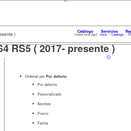
Catálogo
Servicios
Re
esente )
Usted está aquí:
Inicio
/
Catálogo
/
Et
4 RS5 ( 2017- presente )
Ordenar por
Por defecto
Por defecto
Personalizado
Nombre
Precio
Fecha