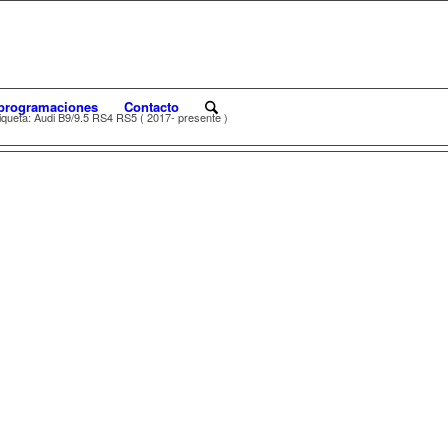
programaciones
Contacto
iqueta: Audi B9/9.5 RS4 RS5 ( 2017- presente )