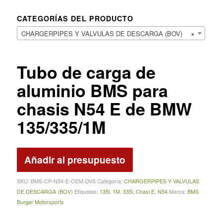
CATEGORÍAS DEL PRODUCTO
CHARGERPIPES Y VALVULAS DE DESCARGA (BOV)
×
Tubo de carga de
aluminio BMS para
chasis N54 E de BMW
135/335/1M
Añadir al presupuesto
SKU:
BMS‑CP‑N54‑E‑OEM‑DVS
Categoría:
CHARGERPIPES Y VALVULAS
DE DESCARGA (BOV)
Etiquetas:
135i
,
1M
,
335i
,
Chasi E
,
N54
Marca:
BMS
Burger Motorsports