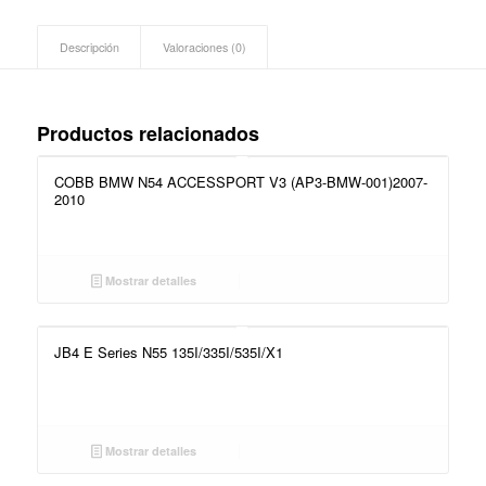
Descripción
Valoraciones (0)
Productos relacionados
COBB BMW N54 ACCESSPORT V3 (AP3-BMW-001)2007-
2010
Mostrar detalles
JB4 E Series N55 135I/335I/535I/X1
Mostrar detalles