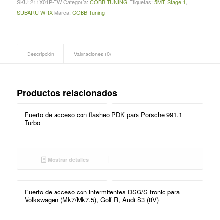
SKU:
211X01P-TW
Categoría:
COBB TUNING
Etiquetas:
5MT
,
Stage 1
,
SUBARU WRX
Marca:
COBB Tuning
Descripción
Valoraciones (0)
Productos relacionados
Puerto de acceso con flasheo PDK para Porsche 991.1
Turbo
Mostrar detalles
Puerto de acceso con intermitentes DSG/S tronic para
Volkswagen (Mk7/Mk7.5), Golf R, Audi S3 (8V)